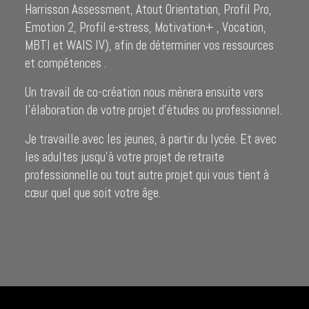
Harrisson Assessment, Atout Orientation, Profil Pro,
Emotion 2, Profil e-stress, Motivation+ , Vocation,
MBTI et WAIS IV), afin de déterminer vos ressources
et compétences .
Un travail de co-création nous mènera ensuite vers
l’élaboration de votre projet d’études ou professionnel.
Je travaille avec les jeunes, à partir du lycée. Et avec
les adultes jusqu’à votre projet de retraite
professionnelle ou tout autre projet qui vous tient à
cœur quel que soit votre âge.