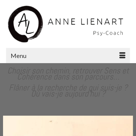
Menu
Choisir son chemin, retrouver Sens et
Cohérence dans son parcours…
Flâner à la recherche de qui suis-je ?
Où vais-je aujourd’hui ?