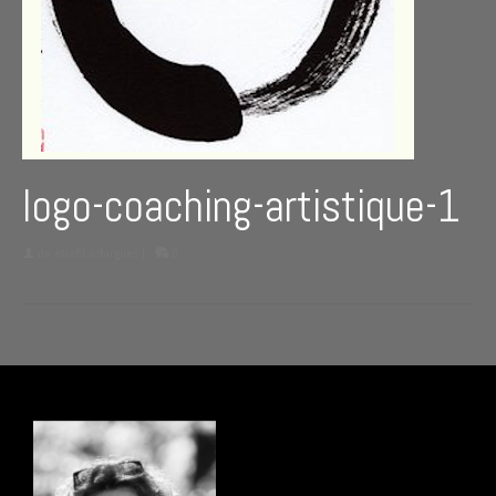
logo-coaching-artistique-1
de
aNnELasfargues
|
0