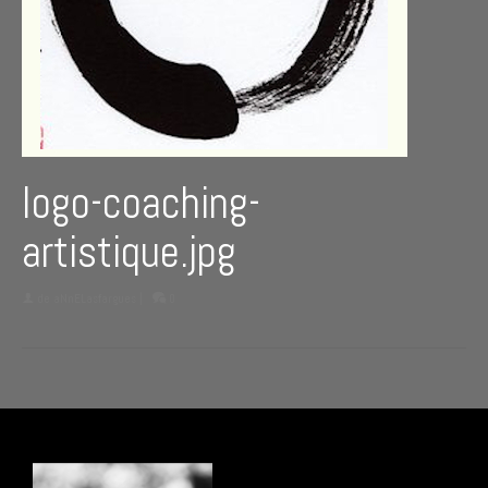
logo-coaching-
artistique.jpg
de
aNnELasfargues
|
0