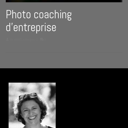
Photo coaching
d’entreprise
de
aNnELasfargues
|
0