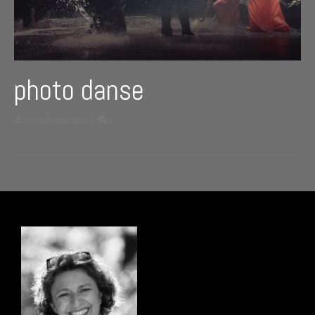
photo danse
de
aNnELasfargues
|
0