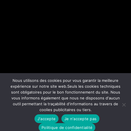
Nous utilisons des cookies pour vous garantir la meilleure
expérience sur notre site web.Seuls les cookies techniques
sont obligatoires pour le bon fonctionnement du site. Nous
vous informons également que nous ne disposons d'aucun
outil permettant la traçabilité d'informations au travers de
coolies publicitaires ou tiers.
Politique de confifentialité
Mentions Légales
Plan du site
J'accepte
Je n'accepte pas
© 2026 Anne Lienart - WordPress Theme by
Kadence WP
Politique de confidentialité