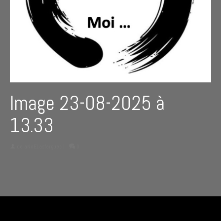
Image 23-08-2025 à
13.33
de
aNnELasfargues
|
0