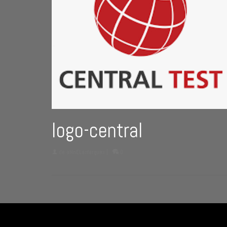
logo-central
de
aNnELasfargues
|
0