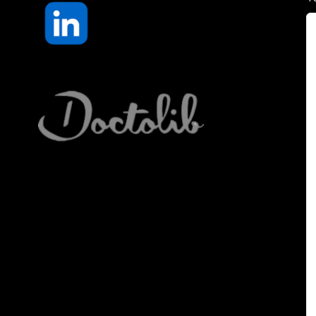
« J’ai eu le bonheur de découvrir une
personne au-delà du rôle. Les
discussions sont de haute importance
et Anne, attentive et bienveillante,
offre un sens à celles-ci. On est déjà très
facilement motivé à discuter, encore plus à
avancer. »
Antoine, Étudiant
Lire la suite...
attentive et bienveillante