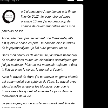
« J’ai rencontré Anne Lienart à la fin de
l’année 2012. Je peux dire qu’après
presque 10 ans j’ai eu beaucoup de
chance de l’avoir rencontrée dans mon
parcours de vie.
l’éclairag
m’ont étés
Anne, elle n’est pas seulement une thérapeute, elle
mener à b
est quelque chose en plus. Je connais bien le travail
de la psychanalyse ; je l’ai suivi pendant un an.
Maryse M
Lire la suite.
Dans mon parcours de danseuse j’ai trouvé beaucoup
de soutien dans toutes les disciplines somatiques que
B
j’ai pu pratiquer. Mais ce qui manquait toujours, c’était
la liaison entre le corps, le mental et l’esprit.
Avec le travail de Anne j’ai pu trouver un grand chemin
qui a harmonisé ces sphères de l’être. Le travail avec
elle m’a aidée à repérer les blocages pour que je
trouve des clés qui m’ont amenée toujours dans le
mouvement de la vie.
Je pense que pour un artiste son travail peut être de