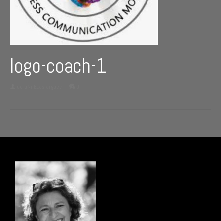
logo-coach-1
de
aNnELasfargues
|
0