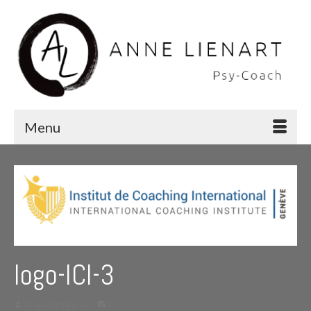
Menu
logo-ICI-3
de
aNnELasfargues
|
0