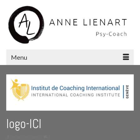
Menu
logo-ICI
de
aNnELasfargues
|
0