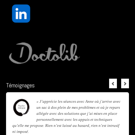
Témoignages
« J’apprécie les séances avec Anne où j’arrive avec
un sac à dos plein de mes problèmes et où je repars
allégée avec des solutions que j’ai mises en place
personnellement avec les appuis et techniques
qu’elle me propose. Rien n’est laissé au hasard, rien n’est intrusif
ni imposé.