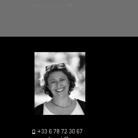
de
aNnELasfargues
|
0
+33 6 78 72 30 67