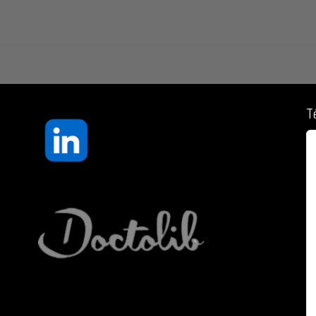
T
« I have worked with Anne during 9
months: she has greatly helped me in
my professional transition, with her
outstanding support and listening
skills. She perfectly blends in her practice the
business and the psychology elements, and can
address them equally”
T.T, Hong Kong
Lire la suite...
Anne Lienart has greatly helped me in my