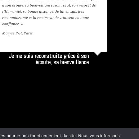
Praticien
à son écoute, sa bienveillance, son recul, son respect de
l’Humanité, sa bonne distance. Je lui en suis très
reconnaissante et la recommande vraiment en toute
confiance. »
Maryse P-R, Paris
Lire la suite...
Je me suis reconstruite grâce à son
écoute, sa bienveillance
oires pour le bon fonctionnement du site. Nous vous informons