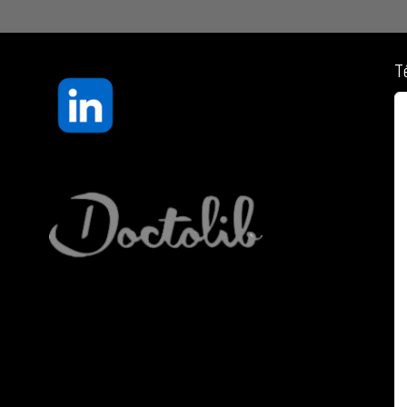
T
« C’est avec Anne que j’ai
rencontré le coaching porté
par son intérêt, son
enthousiasme, son respect
authentique et son écoute unique face
aux artistes.
Anne possède une compréhension et une
connaissance uniques des problématiques
que tout artiste est susceptible de
rencontrer tôt ou tard au cours de
l’évolution de sa carrière.
En plus de ses compétences
professionnelles et de sa connaissance
pointue du milieu artistique, Anne sait
accompagner avec justesse,