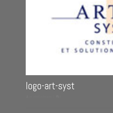
logo-art-syst
de
aNnELasfargues
|
0